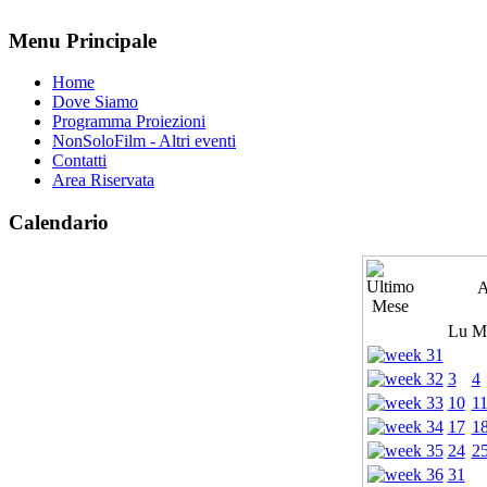
Menu Principale
Home
Dove Siamo
Programma Proiezioni
NonSoloFilm - Altri eventi
Contatti
Area Riservata
Calendario
A
Lu
M
3
4
10
1
17
1
24
2
31