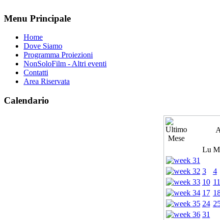
Menu Principale
Home
Dove Siamo
Programma Proiezioni
NonSoloFilm - Altri eventi
Contatti
Area Riservata
Calendario
A
Lu
M
3
4
10
1
17
1
24
2
31