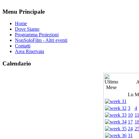
Menu Principale
Home
Dove Siamo
Programma Proiezioni
NonSoloFilm - Altri eventi
Contatti
Area Riservata
Calendario
A
Lu
M
3
4
10
1
17
1
24
2
31