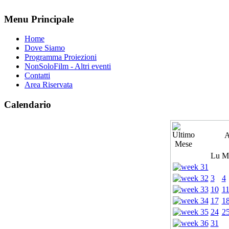
Menu Principale
Home
Dove Siamo
Programma Proiezioni
NonSoloFilm - Altri eventi
Contatti
Area Riservata
Calendario
A
Lu
M
3
4
10
1
17
1
24
2
31