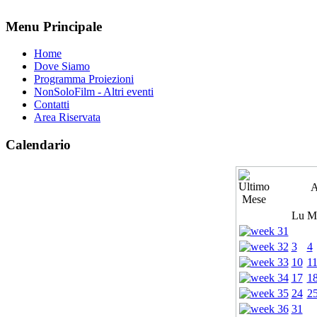
Menu Principale
Home
Dove Siamo
Programma Proiezioni
NonSoloFilm - Altri eventi
Contatti
Area Riservata
Calendario
A
Lu
M
3
4
10
1
17
1
24
2
31