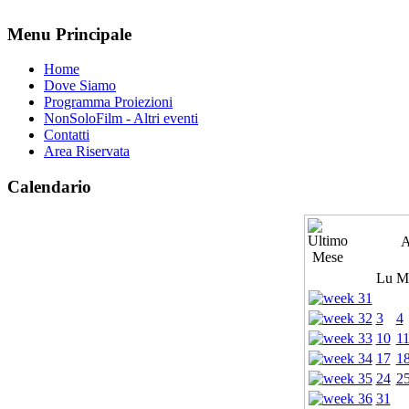
Menu Principale
Home
Dove Siamo
Programma Proiezioni
NonSoloFilm - Altri eventi
Contatti
Area Riservata
Calendario
A
Lu
M
3
4
10
1
17
1
24
2
31