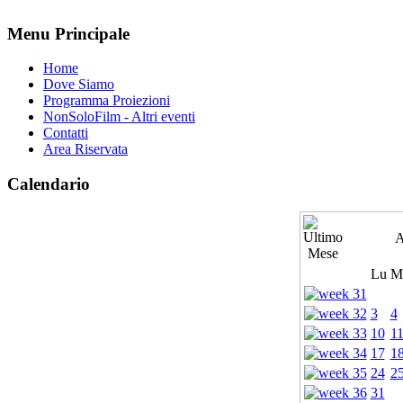
Menu Principale
Home
Dove Siamo
Programma Proiezioni
NonSoloFilm - Altri eventi
Contatti
Area Riservata
Calendario
A
Lu
M
3
4
10
1
17
1
24
2
31