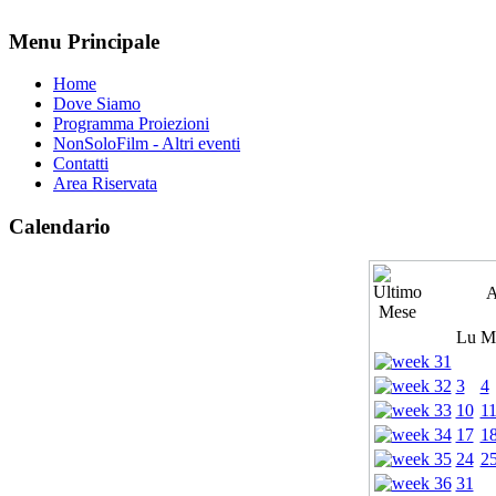
Menu Principale
Home
Dove Siamo
Programma Proiezioni
NonSoloFilm - Altri eventi
Contatti
Area Riservata
Calendario
A
Lu
M
3
4
10
1
17
1
24
2
31