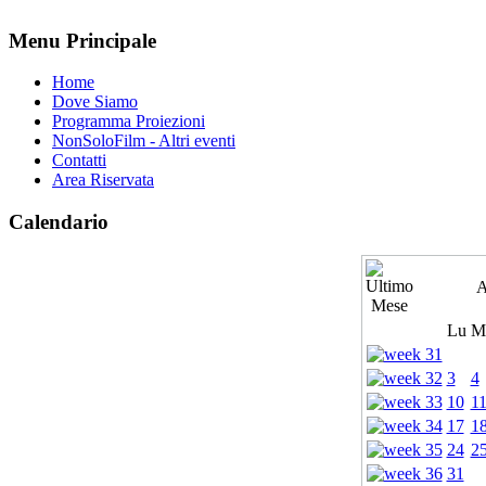
Menu Principale
Home
Dove Siamo
Programma Proiezioni
NonSoloFilm - Altri eventi
Contatti
Area Riservata
Calendario
A
Lu
M
3
4
10
1
17
1
24
2
31