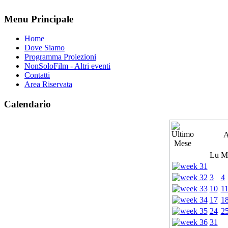
Menu Principale
Home
Dove Siamo
Programma Proiezioni
NonSoloFilm - Altri eventi
Contatti
Area Riservata
Calendario
A
Lu
M
3
4
10
1
17
1
24
2
31