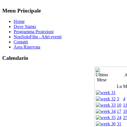
Menu Principale
Home
Dove Siamo
Programma Proiezioni
NonSoloFilm - Altri eventi
Contatti
Area Riservata
Calendario
A
Lu
M
3
4
10
1
17
1
24
2
31