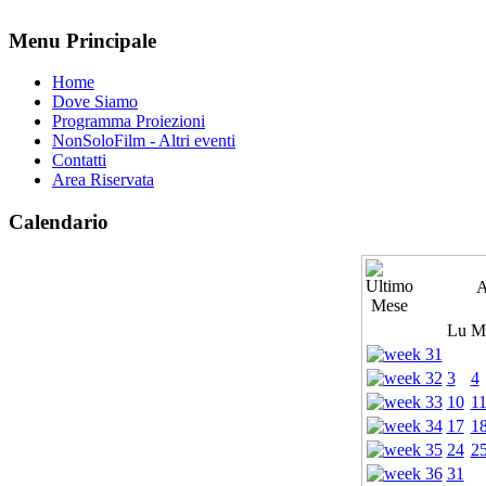
Menu Principale
Home
Dove Siamo
Programma Proiezioni
NonSoloFilm - Altri eventi
Contatti
Area Riservata
Calendario
A
Lu
M
3
4
10
1
17
1
24
2
31