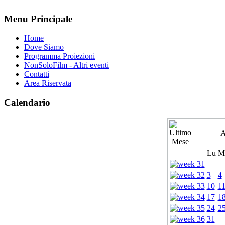
Menu Principale
Home
Dove Siamo
Programma Proiezioni
NonSoloFilm - Altri eventi
Contatti
Area Riservata
Calendario
A
Lu
M
3
4
10
1
17
1
24
2
31