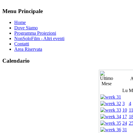
Menu Principale
Home
Dove Siamo
Programma Proiezioni
NonSoloFilm - Altri eventi
Contatti
Area Riservata
Calendario
A
Lu
M
3
4
10
1
17
1
24
2
31