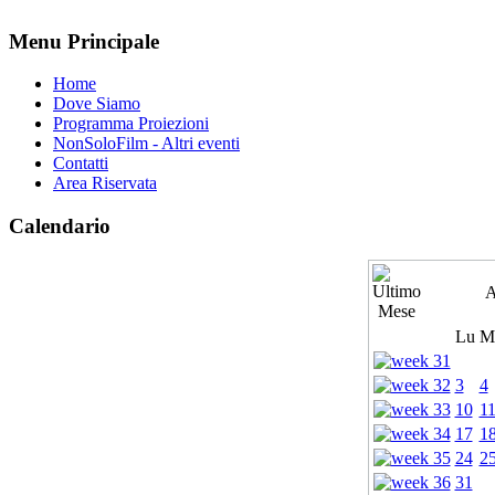
Menu Principale
Home
Dove Siamo
Programma Proiezioni
NonSoloFilm - Altri eventi
Contatti
Area Riservata
Calendario
A
Lu
M
3
4
10
1
17
1
24
2
31