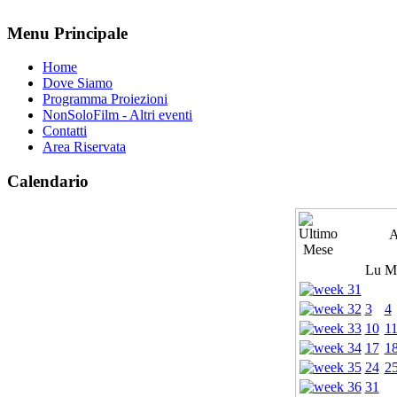
Menu Principale
Home
Dove Siamo
Programma Proiezioni
NonSoloFilm - Altri eventi
Contatti
Area Riservata
Calendario
A
Lu
M
3
4
10
1
17
1
24
2
31