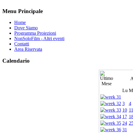
Menu Principale
Home
Dove Siamo
Programma Proiezioni
NonSoloFilm - Altri eventi
Contatti
Area Riservata
Calendario
A
Lu
M
3
4
10
1
17
1
24
2
31