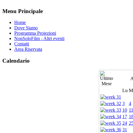
Menu Principale
Home
Dove Siamo
Programma Proiezioni
NonSoloFilm - Altri eventi
Contatti
Area Riservata
Calendario
A
Lu
M
3
4
10
1
17
1
24
2
31