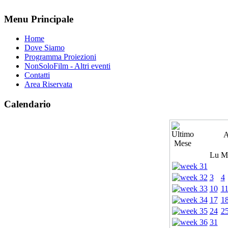
Menu Principale
Home
Dove Siamo
Programma Proiezioni
NonSoloFilm - Altri eventi
Contatti
Area Riservata
Calendario
A
Lu
M
3
4
10
1
17
1
24
2
31