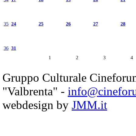
35
24
25
26
27
28
36
31
1
2
3
4
Gruppo Culturale Cineforu
"Valbrenta" -
info@cinefor
webdesign by
JMM.it