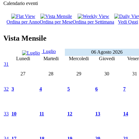
Calendario eventi
Ordina per Anno
Ordina per Mese
Ordina per Settimana
Vedi Oggi
Vista Mensile
Luglio
06 Agosto 2026
Lunedi
Martedi
Mercoledi
Giovedi
Vener
31
27
28
29
30
31
32
3
4
5
6
7
33
10
11
12
13
14
34
17
18
19
20
21