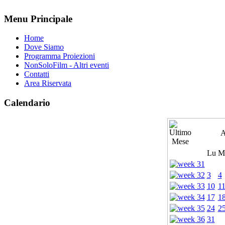
Menu Principale
Home
Dove Siamo
Programma Proiezioni
NonSoloFilm - Altri eventi
Contatti
Area Riservata
Calendario
A
Lu
M
3
4
10
1
17
1
24
2
31