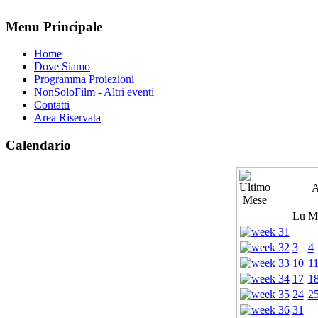
Menu Principale
Home
Dove Siamo
Programma Proiezioni
NonSoloFilm - Altri eventi
Contatti
Area Riservata
Calendario
A
Lu
M
3
4
10
1
17
1
24
2
31