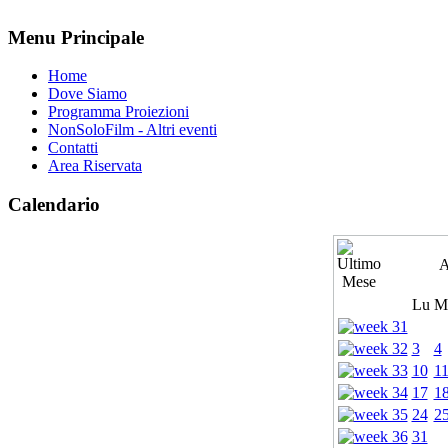
Menu Principale
Home
Dove Siamo
Programma Proiezioni
NonSoloFilm - Altri eventi
Contatti
Area Riservata
Calendario
A
Lu
M
3
4
10
1
17
1
24
2
31