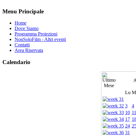
Menu Principale
Home
Dove Siamo
Programma Proiezioni
NonSoloFilm - Altri eventi
Contatti
Area Riservata
Calendario
A
Lu
M
3
4
10
1
17
1
24
2
31