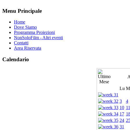
Menu Principale
Home
Dove Siamo
Programma Proiezioni
NonSoloFilm - Altri eventi
Contatti
Area Riservata
Calendario
A
Lu
M
3
4
10
1
17
1
24
2
31