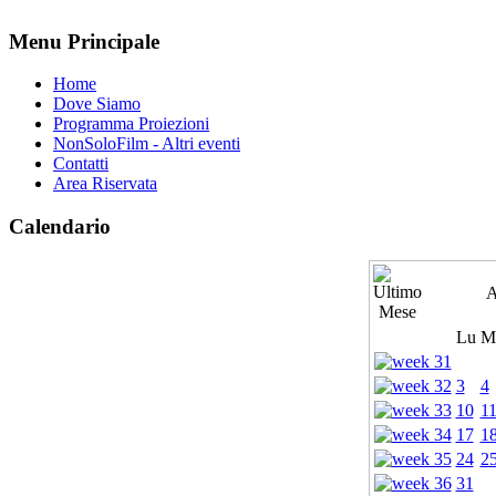
Menu Principale
Home
Dove Siamo
Programma Proiezioni
NonSoloFilm - Altri eventi
Contatti
Area Riservata
Calendario
A
Lu
M
3
4
10
1
17
1
24
2
31