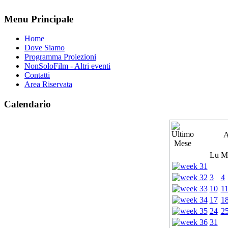
Menu Principale
Home
Dove Siamo
Programma Proiezioni
NonSoloFilm - Altri eventi
Contatti
Area Riservata
Calendario
A
Lu
M
3
4
10
1
17
1
24
2
31