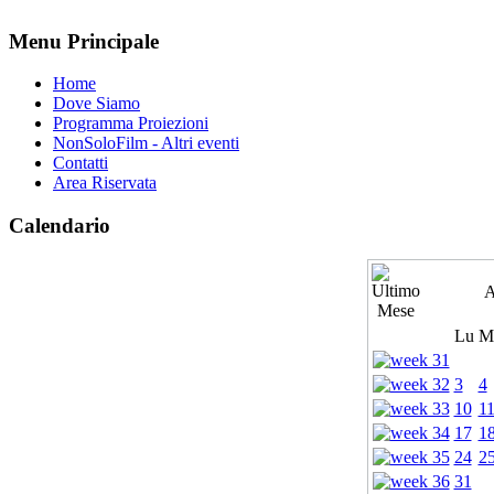
Menu Principale
Home
Dove Siamo
Programma Proiezioni
NonSoloFilm - Altri eventi
Contatti
Area Riservata
Calendario
A
Lu
M
3
4
10
1
17
1
24
2
31