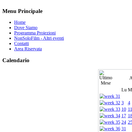
Menu Principale
Home
Dove Siamo
Programma Proiezioni
NonSoloFilm - Altri eventi
Contatti
Area Riservata
Calendario
A
Lu
M
3
4
10
1
17
1
24
2
31