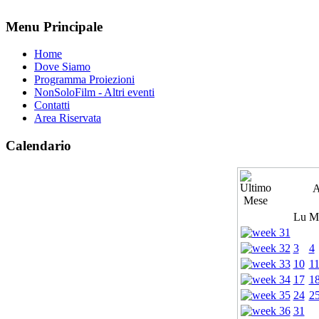
Menu Principale
Home
Dove Siamo
Programma Proiezioni
NonSoloFilm - Altri eventi
Contatti
Area Riservata
Calendario
A
Lu
M
3
4
10
1
17
1
24
2
31