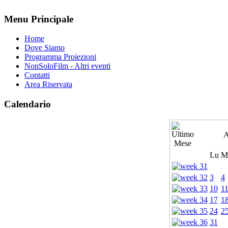
Menu Principale
Home
Dove Siamo
Programma Proiezioni
NonSoloFilm - Altri eventi
Contatti
Area Riservata
Calendario
A
Lu
M
3
4
10
1
17
1
24
2
31