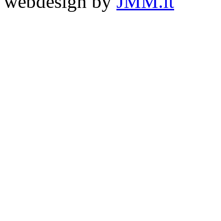
webdesign by
JMM.it