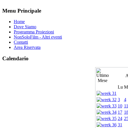
Menu Principale
Home
Dove Siamo
Programma Proiezioni
NonSoloFilm - Altri eventi
Contatti
Area Riservata
Calendario
A
Lu
M
3
4
10
1
17
1
24
2
31